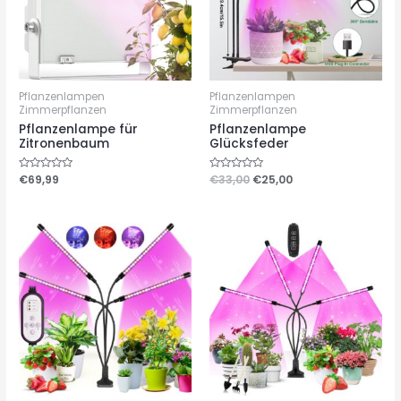
Pflanzenlampen
Pflanzenlampen
Zimmerpflanzen
Zimmerpflanzen
Pflanzenlampe für
Pflanzenlampe
Zitronenbaum
Glücksfeder
Bewertet
€
69,99
Bewertet
€
33,00
€
25,00
mit
mit
0
0
von
von
5
5