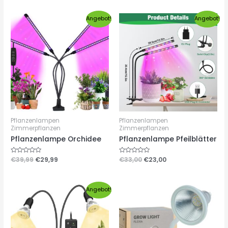
von
von
5
5
Angebot!
Angebot!
Pflanzenlampen
Pflanzenlampen
Zimmerpflanzen
Zimmerpflanzen
Pflanzenlampe Orchidee
Pflanzenlampe Pfeilblätter
Bewertet
€
39,99
€
29,99
Bewertet
€
33,00
€
23,00
mit
mit
0
0
von
von
5
5
Angebot!