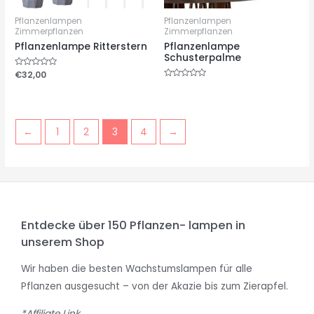
Pflanzenlampen
Pflanzenlampen
Zimmerpflanzen
Zimmerpflanzen
Pflanzenlampe Ritterstern
Pflanzenlampe
Schusterpalme
Bewertet
€
32,00
mit
Bewertet
0
mit
von
0
5
von
5
←
1
2
3
4
→
Entdecke über 150 Pflanzen- lampen in
unserem Shop
Wir haben die besten Wachstumslampen für alle
Pflanzen ausgesucht – von der Akazie bis zum Zierapfel.
*Affiliate Link