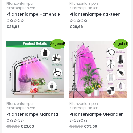
Pflanzenlampen
Pflanzenlampen
Zimmerpflanzen
Zimmerpflanzen
Pflanzenlampe Hortensie
Pflanzenlampe Kakteen
Bewertet
€
28,99
Bewertet
€
29,66
mit
mit
0
0
von
von
5
5
Angebot!
Angebot!
Pflanzenlampen
Pflanzenlampen
Zimmerpflanzen
Zimmerpflanzen
Pflanzenlampe Maranta
Pflanzenlampe Oleander
Bewertet
€
33,00
€
23,00
Bewertet
€
55,99
€
39,00
mit
mit
0
0