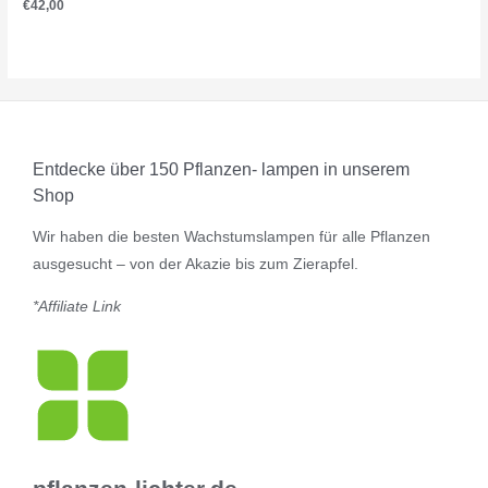
Bewertet
€
42,00
mit
0
von
5
Entdecke über 150 Pflanzen- lampen in unserem
Shop
Wir haben die besten Wachstumslampen für alle Pflanzen
ausgesucht – von der Akazie bis zum Zierapfel.
*Affiliate Link