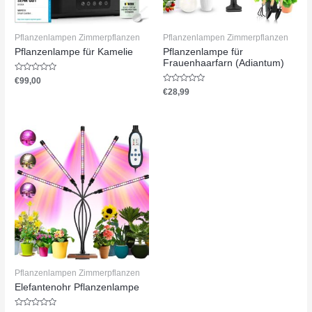
Pflanzenlampen Zimmerpflanzen
Pflanzenlampen Zimmerpflanzen
Pflanzenlampe für Kamelie
Pflanzenlampe für
Frauenhaarfarn (Adiantum)
Bewertet
€
99,00
mit
Bewertet
€
28,99
0
mit
von
0
5
von
5
Pflanzenlampen Zimmerpflanzen
Elefantenohr Pflanzenlampe