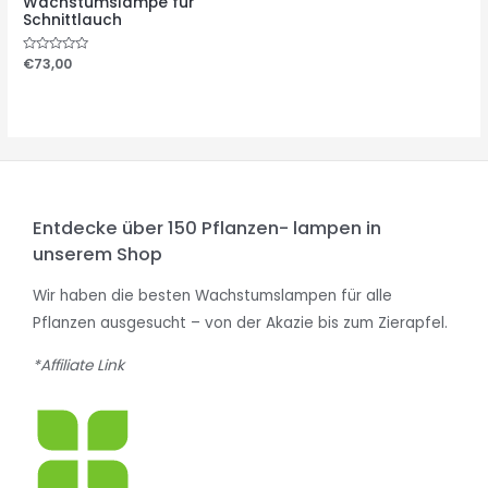
Wachstumslampe für
Schnittlauch
Bewertet
€
73,00
mit
0
von
5
Entdecke über 150 Pflanzen- lampen in
unserem Shop
Wir haben die besten Wachstumslampen für alle
Pflanzen ausgesucht – von der Akazie bis zum Zierapfel.
*Affiliate Link