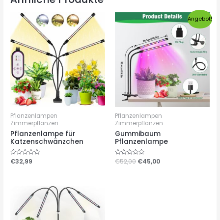
Angebot!
Pflanzenlampen
Pflanzenlampen
Zimmerpflanzen
Zimmerpflanzen
Pflanzenlampe für
Gummibaum
Katzenschwänzchen
Pflanzenlampe
Bewertet
€
32,99
Bewertet
€
52,00
€
45,00
mit
mit
0
0
von
von
5
5