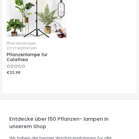
Pflanzenlampen
Zimmerpflanzen
Pflanzenlampe für
Calathea
Bewertet
€
33,98
mit
0
von
5
Entdecke über 150 Pflanzen- lampen in
unserem Shop
Wir haben die besten Wachstumslampen für alle