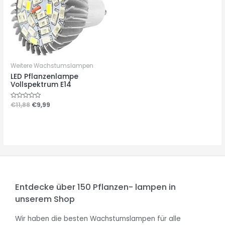
Weitere Wachstumslampen
LED Pflanzenlampe
Vollspektrum E14
Bewertet
€
11,88
€
9,99
mit
0
von
5
Entdecke über 150 Pflanzen- lampen in
unserem Shop
Wir haben die besten Wachstumslampen für alle