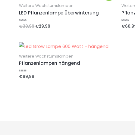
Weitere Wachstumslampen
Weite
LED Pflanzenlampe Überwinterung
Pflan
€
30,99
€
29,99
€
60,9
Bewertet
Bewerte
mit
mit
0
0
von
von
5
5
Weitere Wachstumslampen
Pflanzenlampen hängend
€
69,99
Bewertet
mit
0
von
5