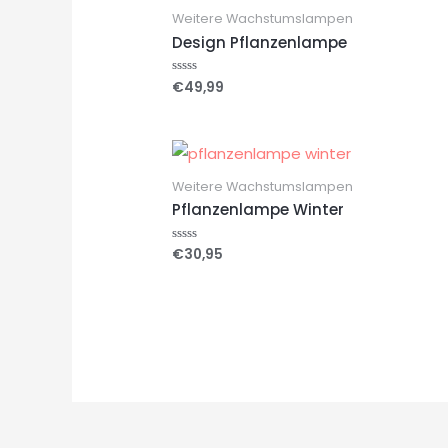
Weitere Wachstumslampen
Design Pflanzenlampe
€
49,99
Bewertet
mit
0
von
5
Weitere Wachstumslampen
Pflanzenlampe Winter
€
30,95
Bewertet
mit
0
von
5